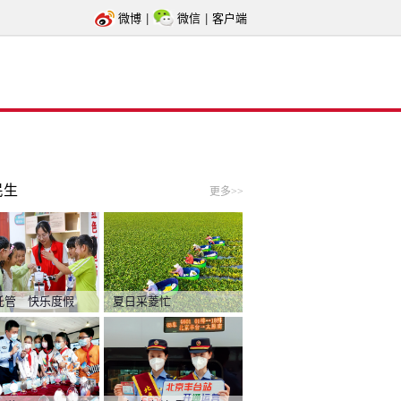
微博
|
微信
|
客户端
民生
更多>>
托管 快乐度假
夏日采菱忙