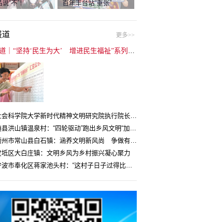
说“不”！
百年丰台站“重张”
报道
更多>>
封面报道｜“坚持‘民生为大’ 增进民生福祉”系列报道（6）：走进全国文明村镇
中国社会科学院大学新时代精神文明研究院执行院长王维国：文明村镇创建为乡村注入持久发展动力
湖北随县洪山镇温泉村：“四轮驱动”跑出乡风文明“加速度”
浙江衢州市常山县白石镇：涵养文明新风尚 争做有礼白石人
宝坻区大白庄镇：文明乡风为乡村振兴凝心聚力
浙江宁波市奉化区蒋家池头村：“这村子日子过得比城里还舒心”