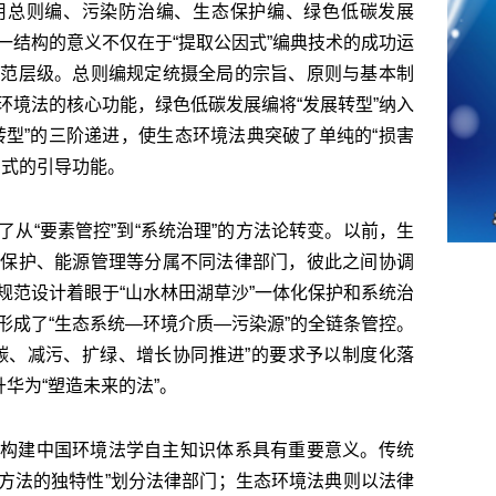
用总则编、污染防治编、生态保护编、绿色低碳发展
一结构的意义不仅在于“提取公因式”编典技术的成功运
规范层级。总则编规定统摄全局的宗旨、原则与基本制
环境法的核心功能，绿色低碳发展编将“发展转型”纳入
转型”的三阶递进，使生态环境法典突破了单纯的“损害
方式的引导功能。
从“要素管控”到“系统治理”的方法论转变。以前，生
源保护、能源管理等分属不同法律部门，彼此之间协调
规范设计着眼于“山水林田湖草沙”一体化保护和系统治
形成了“生态系统—环境介质—污染源”的全链条管控。
碳、减污、扩绿、增长协同推进”的要求予以制度化落
升华为“塑造未来的法”。
构建中国环境法学自主知识体系具有重要意义。传统
整方法的独特性”划分法律部门；生态环境法典则以法律