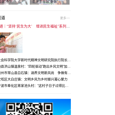
说“不”！
百年丰台站“重张”
报道
更多>>
封面报道｜“坚持‘民生为大’ 增进民生福祉”系列报道（6）：走进全国文明村镇
中国社会科学院大学新时代精神文明研究院执行院长王维国：文明村镇创建为乡村注入持久发展动力
湖北随县洪山镇温泉村：“四轮驱动”跑出乡风文明“加速度”
浙江衢州市常山县白石镇：涵养文明新风尚 争做有礼白石人
宝坻区大白庄镇：文明乡风为乡村振兴凝心聚力
浙江宁波市奉化区蒋家池头村：“这村子日子过得比城里还舒心”