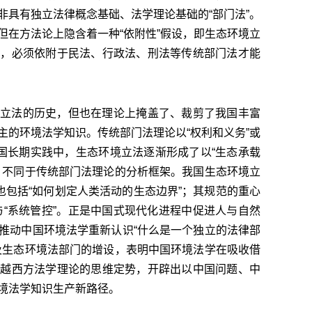
非具有独立法律概念基础、法学理论基础的“部门法”。
但在方法论上隐含着一种“依附性”假设，即生态环境立
构，必须依附于民法、行政法、刑法等传统部门法才能
立法的历史，但也在理论上掩盖了、裁剪了我国丰富
主的环境法学知识。传统部门法理论以“权利和义务”或
我国长期实践中，生态环境立法逐渐形成了以“生态承载
，不同于传统部门法理论的分析框架。我国生态环境立
也包括“如何划定人类活动的生态边界”；其规范的重心
”与“系统管控”。正是中国式现代化进程中促进人与自然
推动中国环境法学重新认识“什么是一个独立的法律部
及生态环境法部门的增设，表明中国环境法学在吸收借
超越西方法学理论的思维定势，开辟出以中国问题、中
境法学知识生产新路径。