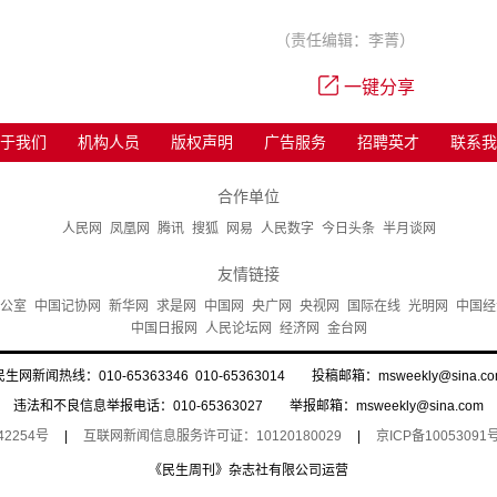
（责任编辑：李菁）
一键分享
于我们
机构人员
版权声明
广告服务
招聘英才
联系我
合作单位
人民网
凤凰网
腾讯
搜狐
网易
人民数字
今日头条
半月谈网
友情链接
公室
中国记协网
新华网
求是网
中国网
央广网
央视网
国际在线
光明网
中国经
中国日报网
人民论坛网
经济网
金台网
民生网新闻热线：010-65363346 010-65363014 投稿邮箱：msweekly@sina.co
违法和不良信息举报电话：010-65363027 举报邮箱：msweekly@sina.com
42254号
|
互联网新闻信息服务许可证：10120180029
|
京ICP备10053091号
《民生周刊》杂志社有限公司运营