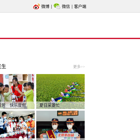
微博
|
微信
|
客户端
民生
更多>>
托管 快乐度假
夏日采菱忙