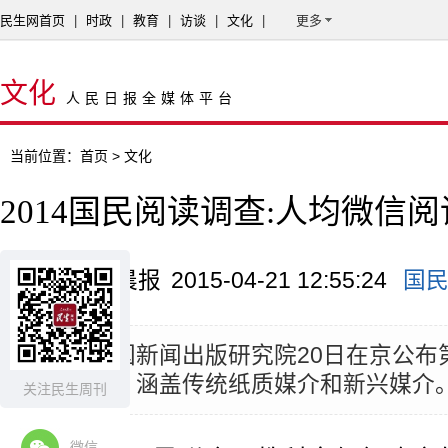
民生网首页
|
时政
|
教育
|
访谈
|
文化
|
更多
文化
人民日报全媒体平台
当前位置：
首页
> 文化
2014国民阅读调查:人均微信阅
来源：重庆晨报
2015-04-21 12:55:24
国
摘要：
中国新闻出版研究院20日在京公布
阅读调查，涵盖传统纸质媒介和新兴媒介
关注民生周刊
微信