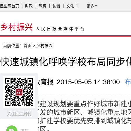
民生网首页
|
时政
|
教育
|
访谈
|
文化
|
更多
乡村振兴
人民日报全媒体平台
当前位置：
首页
> 乡村振兴
快速城镇化呼唤学校布局同步
来源：中国教育报
2015-05-05 14:38:00
摘要：
学校建设规划要重点作好城市新建
部、成片开发的城市新区、城镇化重点地
关注民生周刊
划。新建和扩建学校要优先安排到城镇化
长较快的地区。
微信