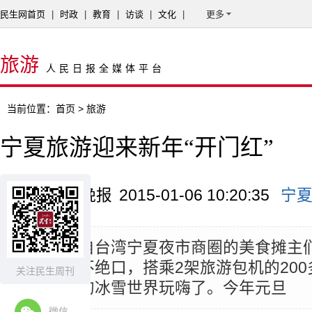
民生网首页
|
时政
|
教育
|
访谈
|
文化
|
更多
旅游
人民日报全媒体平台
当前位置：
首页
> 旅游
宁夏旅游迎来新年“开门红”
来源：银川晚报
2015-01-06 10:20:35
宁
摘要：
来自台湾宁夏夜市商圈的美食摊主
补美食赞不绝口，搭乘2架旅游包机的20
关注民生周刊
人在沙湖的冰雪世界玩嗨了。今年元旦
微信