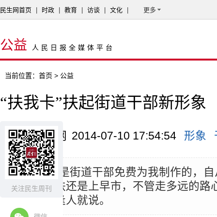
民生网首页
|
时政
|
教育
|
访谈
|
文化
|
更多
公益
人民日报全媒体平台
当前位置：
首页
> 公益
“扶我卡”扶起街道干部新形象
来源：民生网
2014-07-10 17:54:54
形象
摘要：
“这是街道干部免费为我制作的，自
无论坐地铁还是上早市，不管走多远的路心
关注民生周刊
在小区里逢人就说。
微信