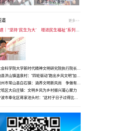
说“不”！
百年丰台站“重张”
报道
更多>>
封面报道｜“坚持‘民生为大’ 增进民生福祉”系列报道（6）：走进全国文明村镇
中国社会科学院大学新时代精神文明研究院执行院长王维国：文明村镇创建为乡村注入持久发展动力
湖北随县洪山镇温泉村：“四轮驱动”跑出乡风文明“加速度”
浙江衢州市常山县白石镇：涵养文明新风尚 争做有礼白石人
宝坻区大白庄镇：文明乡风为乡村振兴凝心聚力
浙江宁波市奉化区蒋家池头村：“这村子日子过得比城里还舒心”