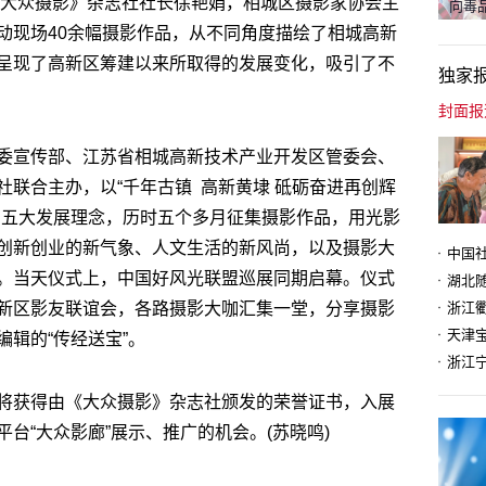
《大众摄影》杂志社社长徐艳娟，相城区摄影家协会主
向毒品
动现场40余幅摄影作品，从不同角度描绘了相城高新
呈现了高新区筹建以来所取得的发展变化，吸引了不
独家
委宣传部、江苏省相城高新技术产业开发区管委会、
联合主办，以“千年古镇 高新黄埭 砥砺奋进再创辉
的五大发展理念，历时五个多月征集摄影作品，用光影
创新创业的新气象、人文生活的新风尚，以及摄影大
。当天仪式上，中国好风光联盟巡展同期启幕。仪式
新区影友联谊会，各路摄影大咖汇集一堂，分享摄影
天津
辑的“传经送宝”。
将获得由《大众摄影》杂志社颁发的荣誉证书，入展
台“大众影廊”展示、推广的机会。(苏晓鸣)