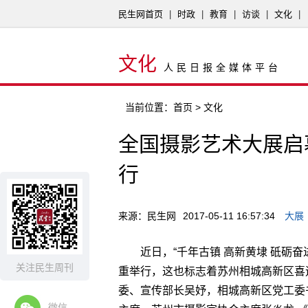
民生网首页
|
时政
|
教育
|
访谈
|
文化
|
文化
人民日报全媒体平台
当前位置：
首页
> 文化
全国摄影艺术大展启
行
来源：民生网
2017-05-11 16:57:34
大展
近日，“千年古镇 高新黄埭 砥砺
关注民生周刊
重举行，这也标志着苏州相城高新区喜
委、宣传部长吴妤，相城高新区党工委
微信