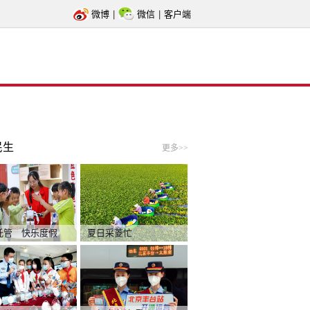
微博
|
微信
|
客户端
民生
更多>>
托管 快乐度假
夏日采菱忙