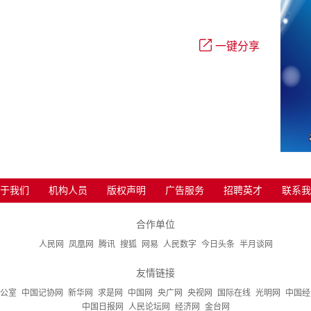
一键分享
于我们
机构人员
版权声明
广告服务
招聘英才
联系我
合作单位
人民网
凤凰网
腾讯
搜狐
网易
人民数字
今日头条
半月谈网
友情链接
公室
中国记协网
新华网
求是网
中国网
央广网
央视网
国际在线
光明网
中国经
中国日报网
人民论坛网
经济网
金台网