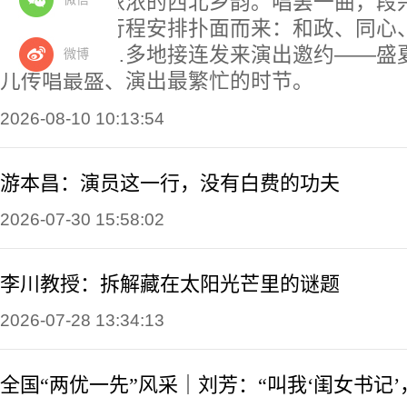
自唱，带着浓浓的西北乡韵。唱罢一曲，段
密密麻麻的行程安排扑面而来：和政、同心
川、固原……多地接连发来演出邀约——盛
微博
儿传唱最盛、演出最繁忙的时节。
2026-08-10 10:13:54
游本昌：演员这一行，没有白费的功夫
2026-07-30 15:58:02
李川教授：拆解藏在太阳光芒里的谜题
2026-07-28 13:34:13
全国“两优一先”风采｜刘芳：“叫我‘闺女书记’