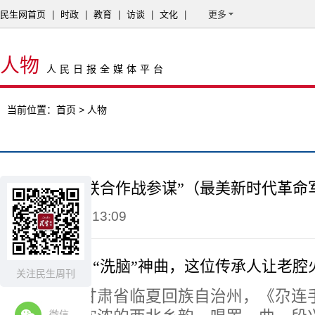
民生网首页
|
时政
|
教育
|
访谈
|
文化
|
更多
人物
人民日报全媒体平台
当前位置：
首页
> 人物
“做能托底的联合作战参谋”（最美新时代革命
2026-08-10 11:13:09
西北花儿唱出“洗脑”神曲，这位传承人让老腔
关注民生周刊
段兴华来自甘肃省临夏回族自治州，《尕连
微信