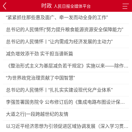
时政
人民日报全媒体平台
“紧紧抓住那些惠及面广、牵一发而动全身的工作”
总书记的人民情怀|“努力提升粮食能源资源安全保障能力”
总书记的人民情怀丨“让内需成为经济发展的主动力”
减负增效添干劲 实干担当谱新篇
《整治形式主义为基层减负若干规定》实施以来——除作风
之弊 兴实干之风
“为世界政党治理贡献了中国智慧”
总书记的人民情怀丨“扎扎实实建设现代化产业体系”
李强签署国务院令 公布修订后的《集成电路布图设计保护
条例》
大道之行|一段跨越世纪的友情
以习近平经济思想为引领促进区域协调发展（深入学习贯彻