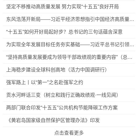
习近平新时代中国特色社会主义思想·学习《习近平经济文
坚定不移推动高质量发展 努力实现“十五五”良好开局
选》第一卷专家谈）
东风浩荡开新局——习近平经济思想指引中国经济高质量发
展行稳致远
“十五五”如何开好局起好步？总书记的三句话蕴含深意
为实现全年发展目标任务夯实基础——习近平总书记引领
“十五五”开局之年中国经济破浪前行
“坚持高质量发展要成为领导干部政绩观的重要内容”（总书
记的人民情怀）
上海稳步建设全球科创高地（活力中国调研行）
强军路上丨以“第一”之名赴强军之约
贡水河畔话三变（树立和践行正确政绩观·一线见闻）
两部门联合印发“十五五”公共机构节能降碳工作方案
《黄岩岛国家级自然保护区管理办法》印发
点击查看更多