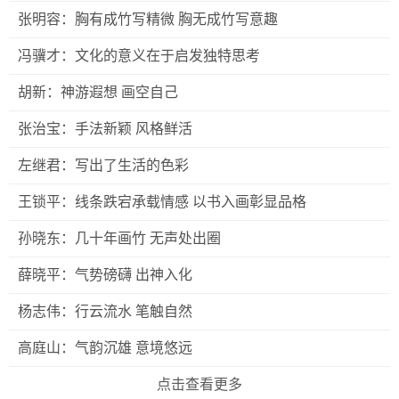
张明容：胸有成竹写精微 胸无成竹写意趣
冯骥才：文化的意义在于启发独特思考
胡新：神游遐想 画空自己
张治宝：手法新颖 风格鲜活
左继君：写出了生活的色彩
王锁平：线条跌宕承载情感 以书入画彰显品格
孙晓东：几十年画竹 无声处出圈
薛晓平：气势磅礴 出神入化
杨志伟：行云流水 笔触自然
高庭山：气韵沉雄 意境悠远
点击查看更多