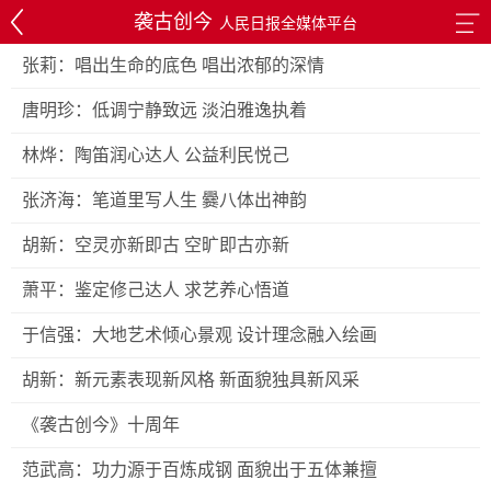
袭古创今
人民日报全媒体平台
张莉：唱出生命的底色 唱出浓郁的深情
唐明珍：低调宁静致远 淡泊雅逸执着
林烨：陶笛润心达人 公益利民悦己
张济海：笔道里写人生 爨八体出神韵
胡新：空灵亦新即古 空旷即古亦新
萧平：鉴定修己达人 求艺养心悟道
于信强：大地艺术倾心景观 设计理念融入绘画
胡新：新元素表现新风格 新面貌独具新风采
《袭古创今》十周年
范武高：功力源于百炼成钢 面貌出于五体兼擅