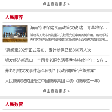
万人
点击查看更多 >
人民康养
海南特许保健食品政策突破 瑞士青草地保健
食品落地博鳌乐城
活动当天发布的能量补充胶囊完成中国首例应用，展现乐城
先行区特许政策在加速国际优质保健食品引进方面的显著成
效，促进国际顶级...
“惠闽宝2025”正式发布，累计参保已超860万人次
银发经济新风口！全国养老服务消费季将持续半年：5方面
支持银发消费！
养老机构突发事件怎么应对？民政部解答“应急预案”
人民康养观察团走进中国康养集团 举办《康养这十年》课
题交流会
点击查看更多 >
人民数智