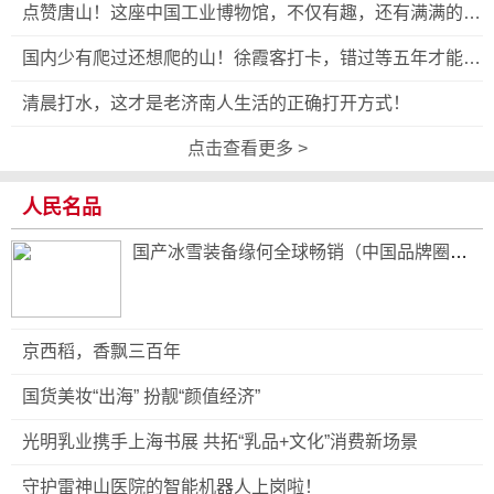
点赞唐山！这座中国工业博物馆，不仅有趣，还有满满的艺
术气息！
国内少有爬过还想爬的山！徐霞客打卡，错过等五年才能再
见此景
清晨打水，这才是老济南人生活的正确打开方式！
点击查看更多 >
人民名品
国产冰雪装备缘何全球畅销（中国品牌圈粉
海外）
京西稻，香飘三百年
国货美妆“出海” 扮靓“颜值经济”
光明乳业携手上海书展 共拓“乳品+文化”消费新场景
守护雷神山医院的智能机器人上岗啦！