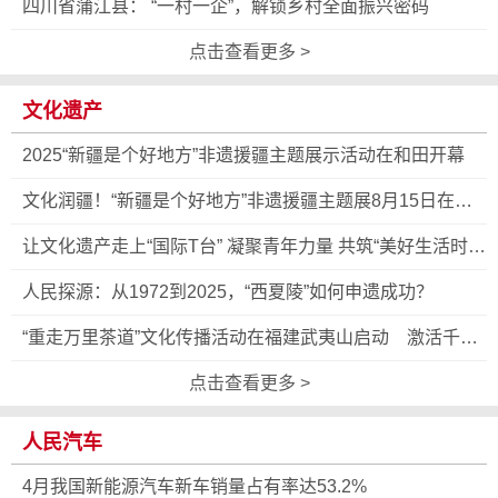
四川省蒲江县： “一村一企”，解锁乡村全面振兴密码
点击查看更多 >
文化遗产
2025“新疆是个好地方”非遗援疆主题展示活动在和田开幕
文化润疆！“新疆是个好地方”非遗援疆主题展8月15日在和
田举办
让文化遗产走上“国际T台” 凝聚青年力量 共筑“美好生活时尚
文化共同体”
人民探源：从1972到2025，“西夏陵”如何申遗成功？
“重走万里茶道”文化传播活动在福建武夷山启动 激活千年
商道当代文化价值
点击查看更多 >
人民汽车
4月我国新能源汽车新车销量占有率达53.2%