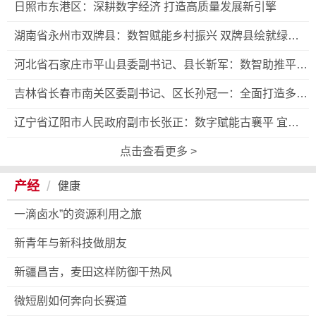
日照市东港区：深耕数字经济 打造高质量发展新引擎
湖南省永州市双牌县：数智赋能乡村振兴 双牌县绘就绿色
发展与数字经济融合新图景
河北省石家庄市平山县委副书记、县长靳军：数智助推平山
县文旅融合高质量发展
吉林省长春市南关区委副书记、区长孙冠一：全面打造多点
支撑、多业并举的高质量发展新格局
辽宁省辽阳市人民政府副市长张正：数字赋能古襄平 宜居
宜业新辽阳
点击查看更多 >
/
产经
健康
一滴卤水”的资源利用之旅
新青年与新科技做朋友
新疆昌吉，麦田这样防御干热风
微短剧如何奔向长赛道