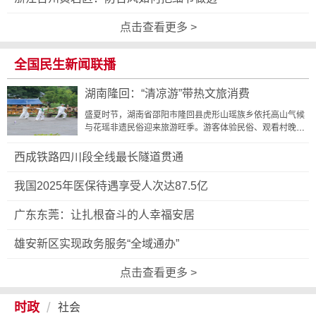
点击查看更多 >
全国民生新闻联播
湖南隆回：“清凉游”带热文旅消费
盛夏时节，湖南省邵阳市隆回县虎形山瑶族乡依托高山气候
与花瑶非遗民俗迎来旅游旺季。游客体验民俗、观看村晚、
入住特色民宿，生态“凉资源”持续带动文旅消费，让...
西成铁路四川段全线最长隧道贯通
我国2025年医保待遇享受人次达87.5亿
广东东莞：让扎根奋斗的人幸福安居
雄安新区实现政务服务“全域通办”
点击查看更多 >
/
时政
社会