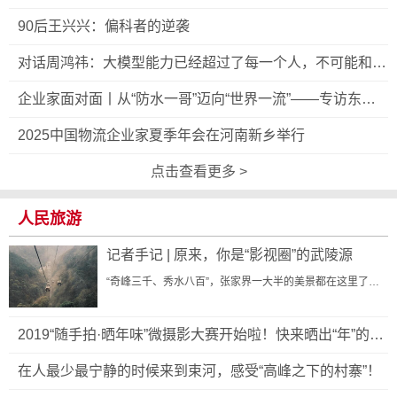
是“一个物理竞...
90后王兴兴：偏科者的逆袭
对话周鸿祎：大模型能力已经超过了每一个人，不可能和人
“对齐”
企业家面对面丨从“防水一哥”迈向“世界一流”——专访东方
雨虹董事长李卫国
2025中国物流企业家夏季年会在河南新乡举行
点击查看更多 >
人民旅游
记者手记 | 原来，你是“影视圈”的武陵源
“奇峰三千、秀水八百”，张家界一大半的美景都在这里了…
2019“随手拍·晒年味”微摄影大赛开始啦！快来晒出“年”的味
道吧！
在人最少最宁静的时候来到束河，感受“高峰之下的村寨”！