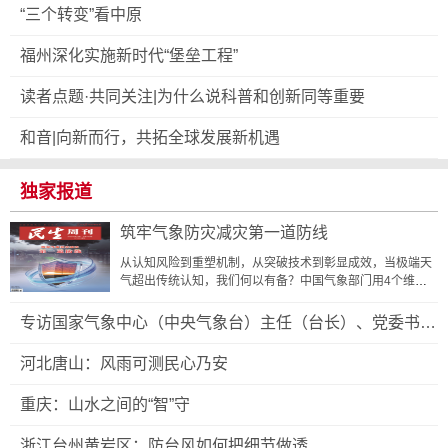
“三个转变”看中原
福州深化实施新时代“堡垒工程”
读者点题·共同关注|为什么说科普和创新同等重要
和音|向新而行，共拓全球发展新机遇
独家报道
筑牢气象防灾减灾第一道防线
从认知风险到重塑机制，从突破技术到彰显成效，当极端天
气超出传统认知，我们何以有备？中国气象部门用4个维度
的深刻之变回答时代之问：在认识不确定性的同时，更...
专访国家气象中心（中央气象台）主任（台长）、党委书记
金荣花：提升极端天气监测预报预警能力
河北唐山：风雨可测民心乃安
重庆：山水之间的“智”守
浙江台州黄岩区：防台风如何把细节做透