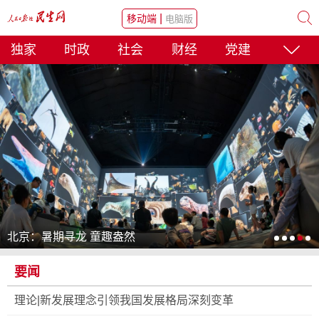
|
移动端
电脑版
独家
时政
社会
财经
党建
北京：暑期寻龙 童趣盎然
要闻
理论|新发展理念引领我国发展格局深刻变革