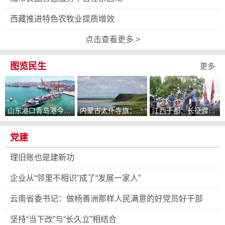
西藏推进特色农牧业提质增效
点击查看更多 >
图览民生
更多
山东港口青岛港今年
内蒙古太仆寺旗：
江西于都：长征渡口
新辟16条国际航线
“牛奶湖”引客来
重现红军长征送别动
人场景
党建
理旧账也是建新功
企业从“邻里不相识”成了“发展一家人”
云南省委书记：做杨善洲那样人民满意的好党员好干部
坚持“当下改”与“长久立”相结合