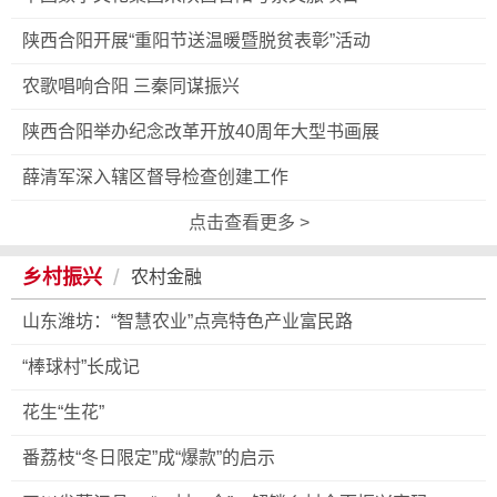
陕西合阳开展“重阳节送温暖暨脱贫表彰”活动
农歌唱响合阳 三秦同谋振兴
陕西合阳举办纪念改革开放40周年大型书画展
薛清军深入辖区督导检查创建工作
点击查看更多 >
/
乡村振兴
农村金融
山东潍坊：“智慧农业”点亮特色产业富民路
“棒球村”长成记
花生“生花”
番荔枝“冬日限定”成“爆款”的启示