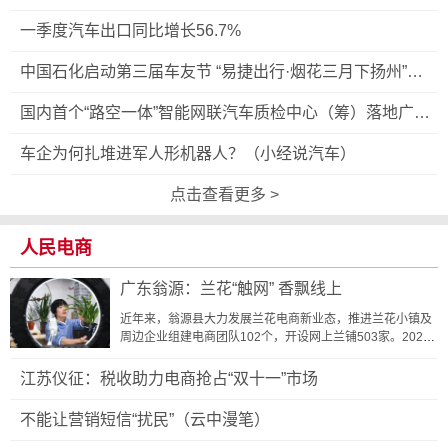
一季度汽车出口同比增长56.7%
中国石化启动第三届车友节 “易捷出行·烟花三月下扬州”房
车巡游同步发车
国内首个“路空一体”智能网联汽车质检中心（筹）落地广东
韶关
车企为何扎堆进军人形机器人？（小经说汽车）
点击查看更多 >
人民电商
广东翁源：兰花“触网” 香飘线上
近年来，翁源县大力发展兰花电商新业态，推进兰花小镇及
周边企业组建电商团队102个，开设网上兰铺503家。2020
年全县网...
江苏仪征：税收助力电商抢占“双十一”市场
不能让营销短信“扰民”（云中漫笔）