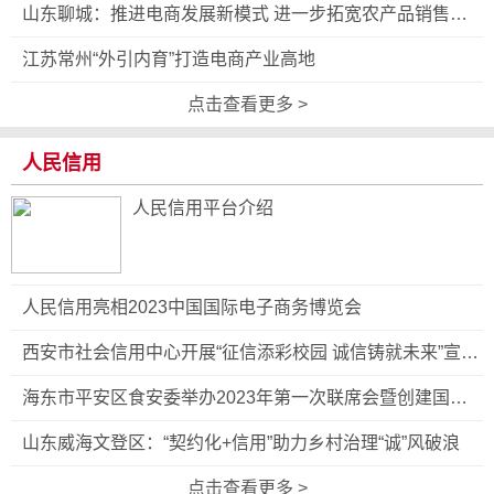
山东聊城：推进电商发展新模式 进一步拓宽农产品销售渠
道
江苏常州“外引内育”打造电商产业高地
点击查看更多 >
人民信用
人民信用平台介绍
人民信用亮相2023中国国际电子商务博览会
西安市社会信用中心开展“征信添彩校园 诚信铸就未来”宣讲
进校园活动
海东市平安区食安委举办2023年第一次联席会暨创建国家
食品安全示范城市工作推进会
山东威海文登区：“契约化+信用”助力乡村治理“诚”风破浪
点击查看更多 >