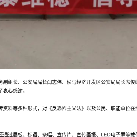
务副组长、公安局局长闫志伟、侯马经济开发区公安局局长席俊
了衷心感谢。
传资料等多种形式，对《反恐怖主义法》以及公民、职能单位在
还通过展板、标语、条幅、宣传片、宣传画报、LED电子屏等载