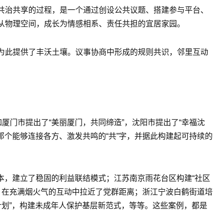
共治共享的过程，是一个通过创设公共议题、搭建参与平台、
从物理空间，成长为情感相系、责任共担的宜居家园。
为此提供了丰沃土壤。议事协商中形成的规则共识，邻里互动
厦门市提出了“美丽厦门，共同缔造”，沈阳市提出了“幸福沈
那个能够连接各方、激发共鸣的“共”字，并据此构建起可持续的
资本，建立了稳固的利益联结模式；江苏南京雨花台区构建“社区
务，在充满烟火气的互动中拉近了党群距离；浙江宁波白鹤街道培
计划”，构建未成年人保护基层新范式，等等。这些案例，都是