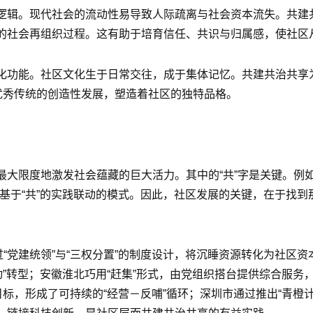
逻辑。现代社会的流动性易导致人际疏离与社会资本流失。共建
的社会再组织过程。这有助于培育信任、共识与归属感，使社区
化功能。社区文化生于日常交往，成于集体记忆。共建共治共享
优秀传统的创造性发展，塑造着社区的独特品格。
大限度地激发社会蕴藏的巨大活力。其中的“共”字是关键。例如
基于“共”的实践联动的模式。因此，社区发展的关键，在于找到
过“党建统领”与“三权分置”的制度设计，将沉睡资源转化为社区
动”转型；安徽淮北巧用“赶集”形式，由党组织搭台提供综合服
目标，形成了可持续的“经营－反哺”循环；深圳市通过推出“青橙