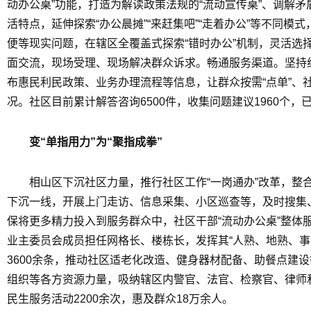
动办公桌”功能，打造为解读政策法规的“流动宣传桌”、调解矛
活特点，延伸探索“办公晨摊”“来赶集吧”“走着办公”等不同
便等现实问题，在辖区全覆盖式探索“错时办公”机制，灵活选
面交流，现场受理、现场解决群众诉求。畅通服务渠道。坚持线
布惠民利民政策、业务办理流程等信息，让群众按需“点单”、
况。社区目前累计解答咨询6500件，收集问题建议1960个，已
变“单指用力”为“聚指成拳”
相山区下沉社区力量，推行社区工作“一岗通办”改革，整
下沉一线，开展上门走访、信息采集、小区巡查等，及时搜集
保将更多精力投入到服务群众中，社区干部“流动办公桌”整体
业主委员会成员担任网格长、楼栋长，发挥其“人熟、地熟、事清
3600余条，推动社区适老化改造、健身器材配备、助餐点建
组织等各方资源力量，吸纳辖区内警官、法官、检察官、律师和
民生服务活动2200余次，惠及群众18万余人。