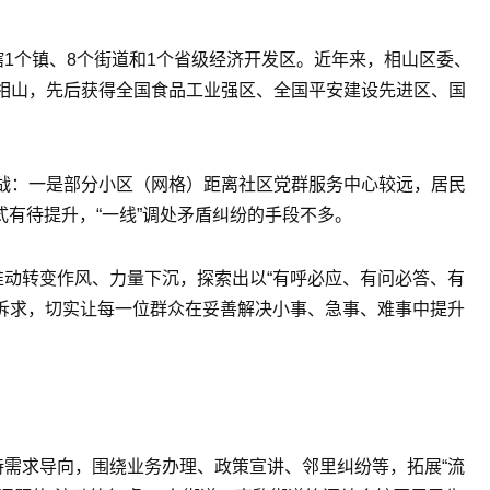
辖1个镇、8个街道和1个省级经济开发区。近年来，相山区委、
相山，先后获得全国食品工业强区、全国平安建设先进区、国
战：一是部分小区（网格）距离社区党群服务中心较远，居民
式有待提升，“一线”调处矛盾纠纷的手段不多。
推动转变作风、力量下沉，探索出以“有呼必应、有问必答、有
众诉求，切实让每一位群众在妥善解决小事、急事、难事中提升
持需求导向，围绕业务办理、政策宣讲、邻里纠纷等，拓展“流