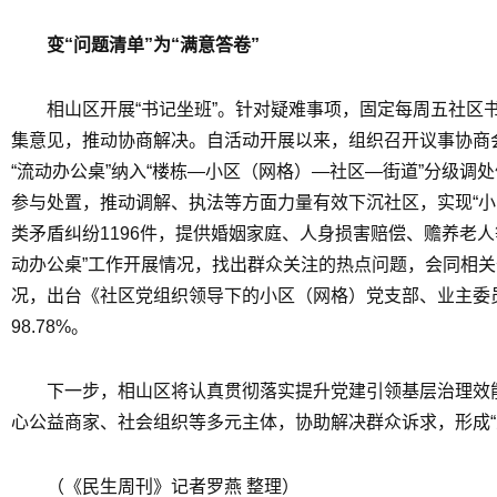
变“问题清单”为“满意答卷”
相山区开展“书记坐班”。针对疑难事项，固定每周五社区
集意见，推动协商解决。自活动开展以来，组织召开议事协商会议
“流动办公桌”纳入“楼栋—小区（网格）—社区—街道”分级
参与处置，推动调解、执法等方面力量有效下沉社区，实现“小
类矛盾纠纷1196件，提供婚姻家庭、人身损害赔偿、赡养老人
动办公桌”工作开展情况，找出群众关注的热点问题，会同相
况，出台《社区党组织领导下的小区（网格）党支部、业主委
98.78%。
下一步，相山区将认真贯彻落实提升党建引领基层治理效能
心公益商家、社会组织等多元主体，协助解决群众诉求，形成
（《民生周刊》记者罗燕 整理）