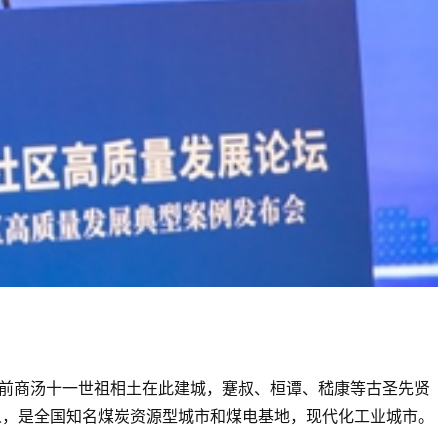
年前商汤十一世祖相土在此建城，蹇叔、桓谭、嵇康等古圣先贤
万人，是全国知名煤炭资源型城市和煤电基地，现代化工业城市。