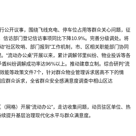
进行公开议事，围绕飞线充电、停车位占用等群众关心问题，征
，信访部门登记信访事项同比下降10.9%。完善分级调处。将
动“社区吹哨、部门报到”工作机制，市、区相关职能部门协同
。“流动办公桌”开展以来，累计调解邻里纠纷、物业投诉等各
矛盾纠纷调解成功率达96%以上。推动建章立制。综合研判“流
效能等政策文件7个，针对群众物业管理诉求居高不下的情
回应群众诉求，全省群众安全感满意度调查中相山区达
（网格）开展“流动办公”，走访收集问题，动员驻区单位、热
持续提升基层治理现代化水平与群众满意度。