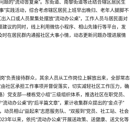
难问题的“流动答复桌”。东街道、南黎街道等还结合辖区居民生
实事”实践活动，综合考虑辖区居民上班早出晚归、老年人腿脚不
出入口或人员聚集处摆放“流动办公桌”，工作人员与居民面对
问题建议的同时，线上利用微信小程序、相山先锋行等平台，发
，及时在居民群内通报社区大事小情，动态更新问题办理进展情
能岗”负责接待群众，其余人员从工作岗位上解放出来，全部常态
应由社区承担工作事项并督促落实，切实减轻社区工作压力，确
格）党支部—楼栋党小组”三级组织体系，推选社区在职党员、
动办公桌”的“后半篇文章”，累计收集群众提出的“金点子”
动员相山“益起来”志愿服务队、“双报到”党员、社工站、社会
23年以来，依托“流动办公桌”开展送政策、送健康、送文化等