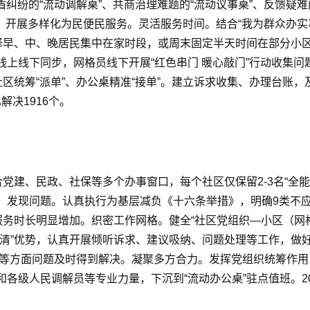
盾纠纷的“流动调解桌”、共商治理难题的“流动议事桌”、反馈疑
模式，开展多样化为民便民服务。灵活服务时间。结合“我为群众办
择早、中、晚居民集中在家时段，或周末固定半天时间在部分小区
上线下同步，网格员线下开展“红色串门 暖心敲门”行动收集
社区统筹“派单”、办公桌精准“接单”。建立诉求收集、办理台账
解决1916个。
合党建、民政、社保等多个办事窗口，每个社区仅保留2-3名“全
、发现问题。认真执行为基层减负《十六条举措》，明确9类不
服务时长明显增加。织密工作网格。健全“社区党组织—小区（网
”优势，认真开展倾听诉求、建议吸纳、问题处理等工作，做好“流
设等方面问题及时得到解决。凝聚多方合力。发挥党组织统筹作用，
各级人民调解员等专业力量，下沉到“流动办公桌”驻点值班。20