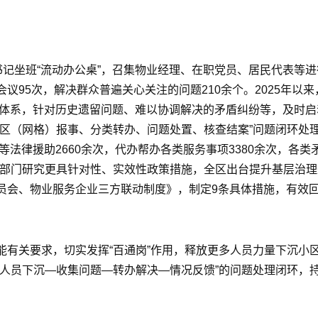
书记坐班“流动办公桌”，召集物业经理、在职党员、居民代表等
95次，解决群众普遍关心关注的问题210余个。2025年以来
调处体系，针对历史遗留问题、难以协调解决的矛盾纠纷等，及时启
区（网格）报事、分类转办、问题处置、核查结案”问题闭环处理
等法律援助2660余次，代办帮办各类服务事项3380余次，各类
关部门研究更具针对性、实效性政策措施，全区出台提升基层治理
员会、物业服务企业三方联动制度》，制定9条具体措施，有效
有关要求，切实发挥“百通岗”作用，释放更多人员力量下沉小区
“人员下沉—收集问题—转办解决—情况反馈”的问题处理闭环，