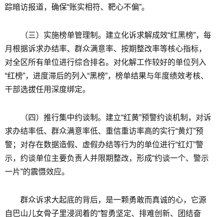
踪暗访报道，确保“账实相符、靶心不偏”。
（三）实施榜单管理制。建立化诉求解成效“红黑榜”，每
月根据诉求办结率、群众满意率、按期整改率等核心指标，
对全区所有单位进行综合排名。对化解工作较好的单位列入
“红榜”，进度滞后的列入“黑榜”，榜单结果与年度绩效考核、
干部选拔任用深度绑定。
（四）推行集中约谈制。建立“红黄”预警约谈机制，对诉
求办结率低、群众满意率低、重信重访率高的实行“黄灯”预
警；对存在数据造假、虚假办结等行为的单位进行“红灯”警
示，约谈单位主要负责人并限期整改，形成“约谈一个、警示
一片”的震慑效应。
群众诉求大起底的背后，是一颗勇敢而真诚的心，它源
自巴山儿女骨子里浸润着的“智勇坚定、排难创新、团结奋