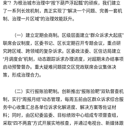
来”？为根治城市治理中“按下葫芦浮起瓢”的顽疾，我们建立
了一系列长效机制，真正实现了“解决一个问题、完善一套机
制、治理一片区域”的治理效能跃升。
（一）建立定期会商制。区级层面建立“群众诉求大起底”
联席会议制度，区委书记、区长定期召开专题会议，重点研
究跨区域、跨领域的复杂诉求。区委政法委、区信访局建立
“月调度会”机制，动态跟踪诉求办理进度，对超期未办结事项
启动预警督办。重大疑难问题提交区党政联席会议集体决
策，形成治理合力。
（二）实行报账验靶制。创新推出“报账验靶”双轨督查机
制，实行“周报月结”动态管理，每周五前由区群众诉求综合服
务中心收集汇总各单位诉求化解进度、解决方案等佐证材
料；同时，由区纪委监委、目标绩效中心组成专项督查组，
采取“四不两直”方式开展实地核查，并通过电视台、新媒体跟