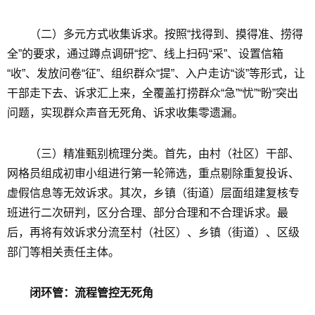
（二）多元方式收集诉求。按照“找得到、摸得准、捞得
全”的要求，通过蹲点调研“挖”、线上扫码“采”、设置信箱
“收”、发放问卷“征”、组织群众“提”、入户走访“谈”等形式，让
干部走下去、诉求汇上来，全覆盖打捞群众“急”“忧”“盼”突出
问题，实现群众声音无死角、诉求收集零遗漏。
（三）精准甄别梳理分类。首先，由村（社区）干部、
网格员组成初审小组进行第一轮筛选，重点剔除重复投诉、
虚假信息等无效诉求。其次，乡镇（街道）层面组建复核专
班进行二次研判，区分合理、部分合理和不合理诉求。最
后，再将有效诉求分流至村（社区）、乡镇（街道）、区级
部门等相关责任主体。
闭环管：流程管控无死角