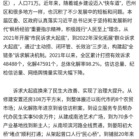
区），人口71万。近年来，随着城乡建设迈入“快车道”，巴州
区和很多地方一样，也沉积了不少发展中的短板和问题。本
届区委、区政府认真落实习近平总书记关于坚持和发展新时
代“枫桥经验”重要指示精神，积极践行“人民至上”理念，从
2021年开展“市民诉求大起底”，到2022年深化拓展“群众诉求
大起底”，通过“主动捞、闭环管、长效治”三步法，构建起“全
链条”诉求解决机制。2021年以来，全区累计打捞有效诉求
48488个，化解47591个，总体化解率98.2%，信访总量、纪
检信访量、网络舆情量实现大幅下降。
诉求大起底换来了民生大改善、实现了治理大提升。从
修建安置还房108万平方米，到整体搬迁以街代市的8个农贸
市场；从化解陈年进京到省信访积案，到设立服务专员帮办
代办民生实事50余万件；从建成南池艺术广场，到为70多个
产业基地找到新主人；从南坝滨河路全线贯通，到晏阳初大
桥“堵点”顺利打通；从架起曾口人行“民心桥”，到铺就20年来