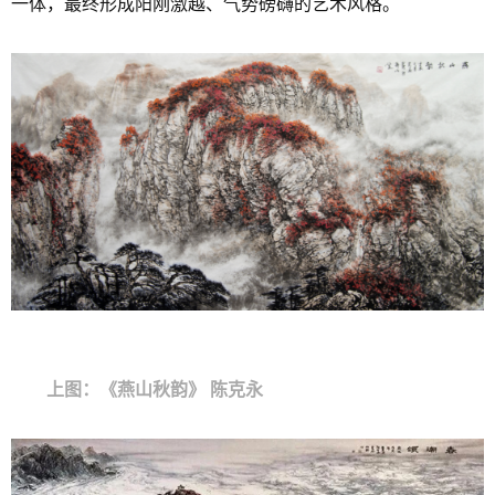
一体，最终形成阳刚激越、气势磅礴的艺术风格。
上图：《燕山秋韵》 陈克永