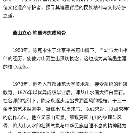
位文化遗产守护者，探寻其笔墨背后的民族精神与文化守护
之道。
燕山立心 笔墨淬炼成风骨
1953年，陈克永生于北京平谷燕山脚下。自幼与大山相
伴的经历，使他对山河生出深切执念，这也成为其笔墨生涯
的核心底色。
1973年，他考入首都师范大学美术系，接受系统的科班
教育。1976年以优异成绩毕业后，师从山水画大师白雪石。
在名师的指引下，陈克永逐步走出秀润画风的桎梏，于三十
余年的艺术探索中，凝练出“以墨求气、以线求骨、以点求神”
的创作心法。他立足燕山实景，细致刻画山川的纹理与风
骨，将大山大水的壮阔气象与中华民族自强不息的精神融为