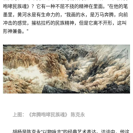
咆哮民族魂》？它有一种不屈不挠的精神在里面。”在他的笔
墨里，黄河水是有生命力的，“我画的水，是万马奔腾，向前
冲击的感觉，摧枯拉朽的民族精神，但是它离不开形，这叫
形神兼备。”
上图：《奔腾咆哮民族魂》 陈克永
胡杨是陈克永“以物咏志”的经典艺术表达。访谈中，他这