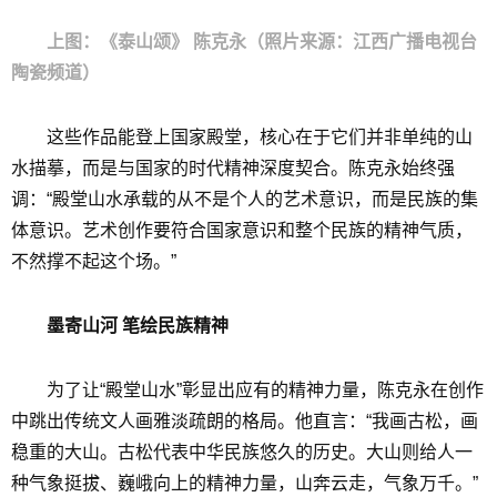
上图：《泰山颂》 陈克永（照片来源：江西广播电视台
陶瓷频道）
这些作品能登上国家殿堂，核心在于它们并非单纯的山
水描摹，而是与国家的时代精神深度契合。陈克永始终强
调：“殿堂山水承载的从不是个人的艺术意识，而是民族的集
体意识。艺术创作要符合国家意识和整个民族的精神气质，
不然撑不起这个场。”
墨寄山河 笔绘民族精神
为了让“殿堂山水”彰显出应有的精神力量，陈克永在创作
中跳出传统文人画雅淡疏朗的格局。他直言：“我画古松，画
稳重的大山。古松代表中华民族悠久的历史。大山则给人一
种气象挺拔、巍峨向上的精神力量，山奔云走，气象万千。”