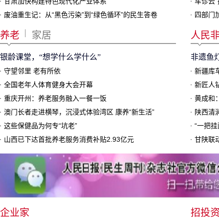
甘肃加快构建特色现代化产业体系
废油重生记：从“黑色污染”到“绿色循环”的民生答卷
四部门
|
养老
家居
人民
银龄课堂，“想学什么学什么”
非遗鱼
守望邻里 老有所依
新疆库
全国老年人体育健身大会开幕
新匠人
重庆开州：养老服务融入一餐一饭
黄成和
澳门长者走进横琴，沉浸式体验湾区 康养“新生活”
这些保健品为何专“坑老”
“一把
山西已下达首批养老服务消费补贴2.93亿元
甘陕联
企业家
招投