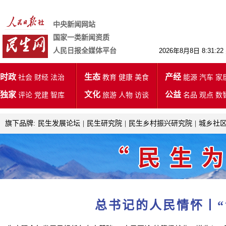
中央新闻网站
国家一类新闻资质
人民日报全媒体平台
2026年8月8日 8:31
时政
生态
产经
社会
财经
法治
教育
健康
美食
能源
汽车
家
独家
文化
公益
评论
党建
智库
旅游
人物
访谈
名品
观点
数
旗下品牌:
民生发展论坛
|
民生研究院
|
民生乡村振兴研究院
|
城乡社
总书记的人民情怀丨“