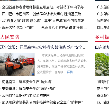
全国首部养老管理师标准立项启动，考试将于年内举办
广东肇
四川巴中市巴州区：创新群众诉求大起底 蹚出基层治理新路子
从“栖身之所”到“理想之城”：基于“人产城”融合的青年发展型社区实践
陕西汉
永寿名特 优新正当时 ——永寿县八个农产品跻身“全国名特优新农产品”名录
人民安防
乡村
辽宁沈阳：开展森林火灾扑救实战演练 筑牢安全防线
山东潍
本次演练共出动森林消防队员380
名、车辆95台，同时展出多种先进森林
消防装备。演练中模拟突发森林火情，
全流程检验市区两级...
详情
河北南宫：筑牢安全生产“防火墙”
“棒球村
安徽巢湖：解锁安全生活“防护密码”
花生“生
云南省持续织密气象安全防护网
番荔枝“
蜀道顺欣建筑装饰公司多措并举织密安全生产“防护网”
四川省