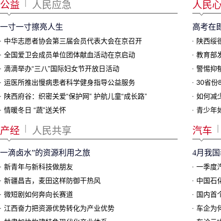
|
公益
人民应急
人民
一寸一寸擦亮人生
高考在
中华志愿者协会第三届会员代表大会在京召开
陕西绥
全国爱卫会成员单位团体献血活动在京启动
教育部
滴滴举办“三八”国际妇女节开放日活动
警惕抑
运医所推出慢病患者科学健身指导公益服务
30省份
陕西府谷：织密关爱“保护网” 护航儿童“成长路”
如何减
情暖冬日 “蔬”送关怀
青少年
|
|
产经
人民共享
汽车
一滴卤水”的资源利用之旅
4月我国
新青年与新科技做朋友
一季度汽
新疆昌吉，麦田这样防御干热风
微短剧如何奔向长赛道
江西奋力把资源优势转化为产业优势
车企为