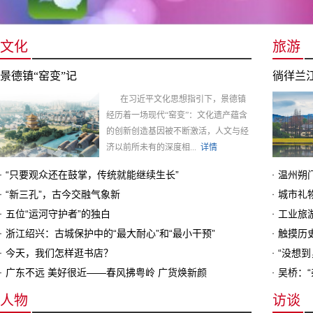
文化
旅游
景德镇“窑变”记
徜徉兰
在习近平文化思想指引下，景德镇
经历着一场现代“窑变”：文化遗产蕴含
的创新创造基因被不断激活，人文与经
济以前所未有的深度相...
详情
“只要观众还在鼓掌，传统就能继续生长”
温州朔
“新三孔”，古今交融气象新
城市礼
五位“运河守护者”的独白
工业旅
浙江绍兴：古城保护中的“最大耐心”和“最小干预”
触摸历
今天，我们怎样逛书店？
“没想到
广东不远 美好很近——春风拂粤岭 广货焕新颜
吴桥：
人物
访谈