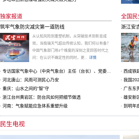
独家报道
全国民
筑牢气象防灾减灾第一道防线
浙江安
从认知风险到重塑机制，从突破技术到彰显成
效，当极端天气超出传统认知，我们何以有备？
中国气象部门用4个维度的深刻之变回答时代之
问：在认识不确定性的同时，更...
详情
专访国家气象中心（中央气象台）主任（台长）、党委书记金荣花：提升极端天气监测预报预警能力
西成铁
河北唐山：风雨可测民心乃安
我国20
重庆：山水之间的“智”守
广东东
浙江台州黄岩区：防台风如何把细节做透
雄安新
河南：气象赋能应急体系重塑升级
到明年
民生电视