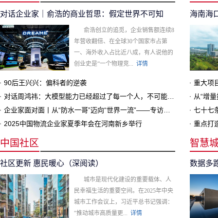
对话企业家｜俞浩的商业哲思：假定世界不可知
俞浩创立的追觅，企业销售额连续8
年营收翻倍、在全球30个国家市占第
一、海外收入占比近八成，有人说他的
创业史是“一个物理竞...
详情
90后王兴兴：偏科者的逆袭
重大项
对话周鸿祎：大模型能力已经超过了每一个人，不可能和人“对齐”
从“增量
企业家面对面丨从“防水一哥”迈向“世界一流”——专访东方雨虹董事长李卫国
2025中国物流企业家夏季年会在河南新乡举行
中国社区
智慧
社区更新 惠民暖心（深阅读）
城市是现代化建设的重要载体、人
民幸福生活的重要空间。在2025年中央
城市工作会议上，习近平总书记强调：
“推动城市高质量更...
详情