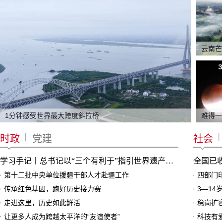
1分钟感受世界最大跨度斜拉桥
|
|
时政
党建
社会
学习手记丨总书记以“三个有利于”指引世界遗产申报保护
全国已收
第十二批中央单位援疆干部人才赴疆工作
四部门
传承红色基因，跑好历史接力赛
3—14
走进这里，历史如此鲜活
稳岗扩
让更多人成为跨越太平洋的“友谊使者”
科技有