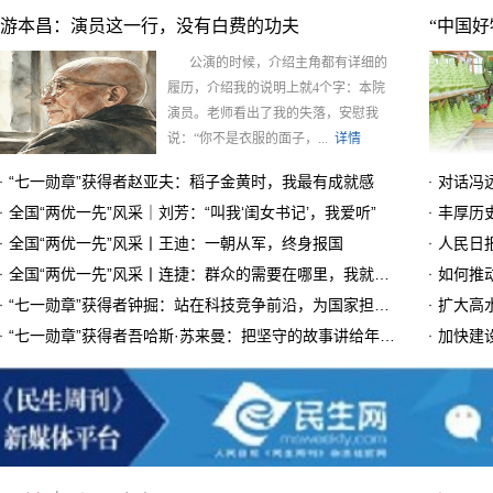
游本昌：演员这一行，没有白费的功夫
“中国好
公演的时候，介绍主角都有详细的
履历，介绍我的说明上就4个字：本院
演员。老师看出了我的失落，安慰我
说：“你不是衣服的面子，...
详情
“七一勋章”获得者赵亚夫：稻子金黄时，我最有成就感
对话冯
全国“两优一先”风采｜刘芳：“叫我‘闺女书记’，我爱听”
丰厚历
全国“两优一先”风采丨王迪：一朝从军，终身报国
人民日
全国“两优一先”风采丨连捷：群众的需要在哪里，我就在哪里
“七一勋章”获得者钟掘：站在科技竞争前沿，为国家担负重任
扩大高
“七一勋章”获得者吾哈斯·苏来曼：把坚守的故事讲给年轻人听
加快建