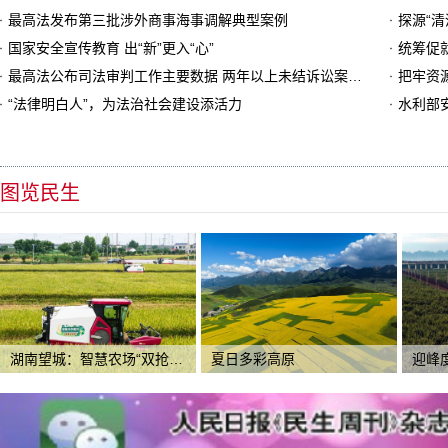
最高法发布第三批涉外商事海事调解典型案例
探源“清
国家安全宣传教育 出“新”更入“心”
统筹促
最高法公布司法审判工作主要数据 两年以上未结诉讼案件数量同比下降近百分之九
把牢资
“法律明白人”，为法治社会建设添活力
水利部
图览民生
湖南望城：智慧农场“双抢”忙
夏日多彩高原
迎峰