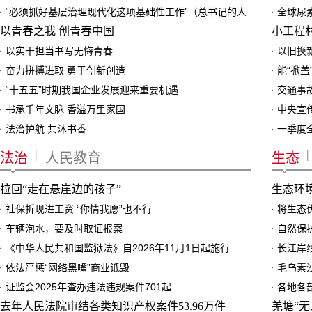
“必须抓好基层治理现代化这项基础性工作”（总书记的人民情怀）
全球尿素
以青春之我 创青春中国
小工程
以实干担当书写无悔青春
以旧换
奋力拼搏进取 勇于创新创造
能“掀
“十五五”时期我国企业发展迎来重要机遇
交通事
书承千年文脉 香溢万里家国
法治护航 共沐书香
一季度
|
|
法治
人民教育
生态
拉回“走在悬崖边的孩子”
社保折现进工资 “你情我愿”也不行
将生态
车辆泡水，要及时取证报案
自然保
《中华人民共和国监狱法》自2026年11月1日起施行
长江岸
依法严惩“网络黑嘴”商业诋毁
毛乌素
证监会2025年查办违法违规案件701起
各地各
去年人民法院审结各类知识产权案件53.96万件
羌塘“