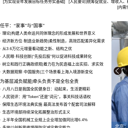
[
为实现全年发展目标任务夯实基础
]
[
人民要论|统筹促就业、增收入、
[
内需
任平：“家事”与“国事”
理论|构建人类命运共同体理念的形成发展和世界意义
经济新方位·制造业新趋势|柔性制造，高效匹配差异化需求
从3.6万亿元增量看动能之新、结构之优
人民眼·科技创新|“先投后股”何以促进科技成果转化
树立和践行正确政绩观|着力在为民造福上出实招、求实效
大数据观察·中国服务|三个场景看上海入境游新变化
为基层减负赋能|牵头负责不是全包全责
八月八日是我国全民健身日：动起来，生活更精彩
人民锐评：用“Token”还是“词元”，事关科技话语权
保障生态环境法典实施 最高法发布首个配套司法解释
生态环境部持续深化拓展整治形式主义
上半年全国机械工业规上企业增加值同比增6.4%
北京
多地以创新思维增强防灾减灾救灾能力